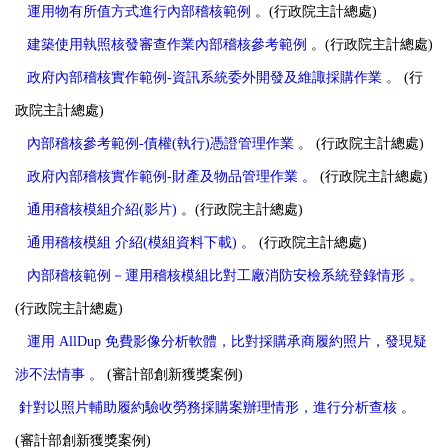
運用物有所值方式進行內部稽核範例
。(行政院主計總處)
建築使用執照核發審查作業內部稽核參考範例
。(行政院主計總處)
政府內部稽核實作範例-資訊系統委外開發及維諏採購作業
。
(行
政院主計總處)
內部稽核參考範例-債權(執行)憑證管理作業
。
(行政院主計總處)
政府內部稽核實作範例-財產及物品管理作業
。
(行政院主計總處)
通用稽核模組介紹(影片)
。(行政院主計總處)
通用稽核模組
介紹(模組資料下載)
。
(行政院主計總處)
內部稽核範例－運用稽核模組比對工廠消防安檢系統登錄情形
。
(行政院主計總處)
運用 AllDup 免費影像分析軟體，比對採購承商履約照片，發現疑
涉不法情事
。
(審計部創新獲獎案例)
針對以照片輔助履約驗收勞務採購案辦理情形，進行分析查核
。
(審計部創新獲獎案例)