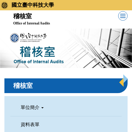
跳
國立臺中科技大學
到
稽核室
主
Office of Internal Audits
要
內
容
區
稽核室
單位簡介
資料表單