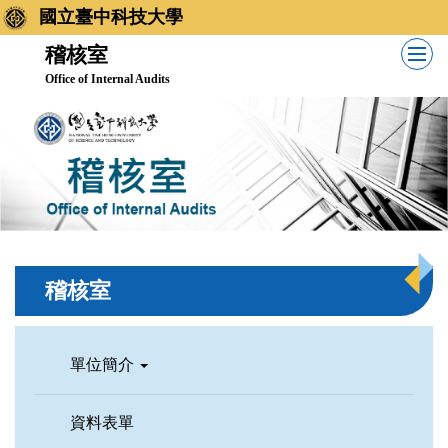
跳
國立臺中科技大學
到
稽核室
主
Office of Internal Audits
要
內
容
區
稽核室
單位簡介
資料表單