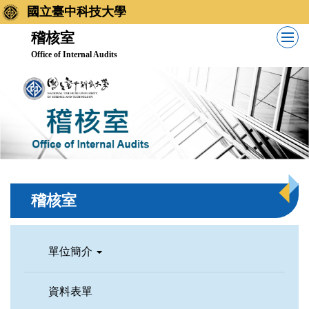
跳
國立臺中科技大學
到
稽核室
主
Office of Internal Audits
要
內
容
區
稽核室
單位簡介
資料表單